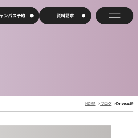
ャンパス予約
資料請求
アイビーの強み
HOME
>
ブログ
>
Drive🚗💭
イベント・年間行事
通学スタイル