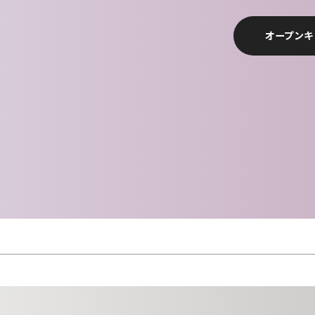
オープンキ
学校案内
SCHOOL GUIDE
教育方針・沿革・教員紹介
キャンパスライフ
CAMPUS LIFE
アイビーコレクション
募集要項
RECRUITMENT
コンテスト