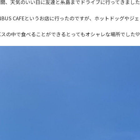
間、天気のいい日に友達と糸島までドライブに行ってきました
© iB-BEAUTY COLLEGE. ALL RIGHTS RESERVED.
ONBUS CAFEというお店に行ったのですが、ホットドッグやジ
バスの中で食べることができるとってもオシャレな場所でした💛✨