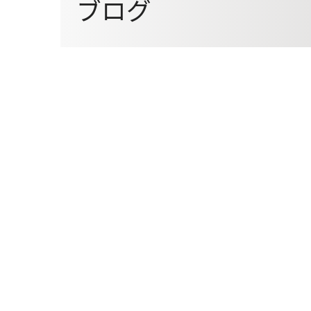
ブログ
就職データ
就職サポー
特待生制度・奨学金制度・その他サポート
資格
教材
ADMISSION SUPPORT
卒業生ボイス
通信課程
特待生制度
奨学金・教
サロンの皆さまへ
SALON PARTNERSHIP
修学支援新制度
アイビーの
ニュース一覧
ブログ一覧
採用情報
情報公開
プライバシーポリシー
お問い合わせ
資料請求