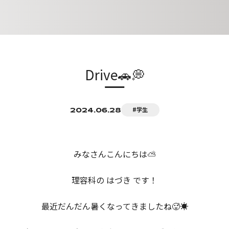
ト
昼間課程
各種お申し込み
周辺マップ
VARIOUS APPLICATIONS
育ローン
オープンキャンパス
Drive🚗💭
社会人サポート
保護者説明会
#学生
2024.06.28
みなさんこんにちは️️️⛅️
理容科の はづき です！
最近だんだん暑くなってきましたね🥵☀️