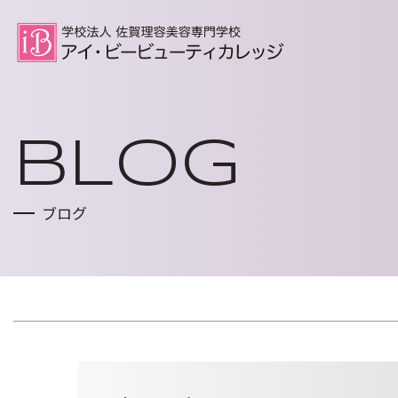
トップページ
BLOG
HOME
ブログ
コース案内
COURSE
理容科
美容科
就職支援
EMPLOYMENT SUPPORT
Wライセンス
選択授業