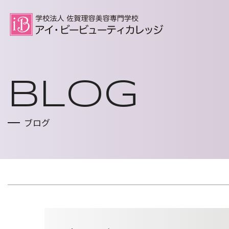
トップページ
BLOG
HOME
ブログ
コース案内
COURSE
理容科
美容科
就職支援
EMPLOYMENT SUPPORT
Wライセンス
選択授業