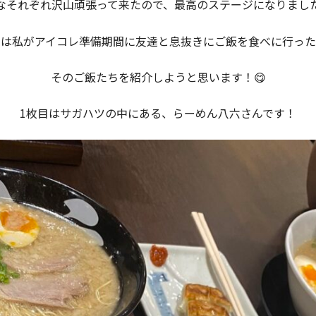
なそれぞれ沢山頑張って来たので、最高のステージになりました
© iB-BEAUTY COLLEGE. ALL RIGHTS RESERVED.
日は私がアイコレ準備期間に友達と息抜きにご飯を食べに行った
そのご飯たちを紹介しようと思います！😋
1枚目はサガハツの中にある、らーめん八六さんです！