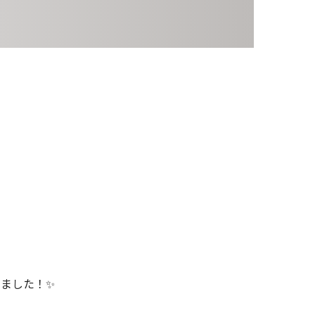
通信課程
iBスクール
オンライン相談会
ました！✨️