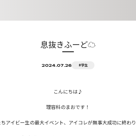
ト
昼間課程
各種お申し込み
周辺マップ
VARIOUS APPLICATIONS
育ローン
オープンキャンパス
息抜きふーど☁
社会人サポート
保護者説明会
#学生
2024.07.26
こんにちは♪
理容科のまおです！
ちアイビー生の最大イベント、アイコレが無事大成功に終わり