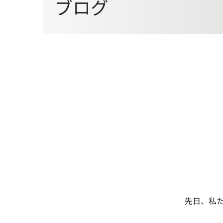
ブログ
就職データ
就職サポー
特待生制度・奨学金制度・その他サポート
資格
教材
ADMISSION SUPPORT
卒業生ボイス
通信課程
特待生制度
奨学金・教
サロンの皆さまへ
SALON PARTNERSHIP
修学支援新制度
アイビーの
ニュース一覧
ブログ一覧
採用情報
情報公開
プライバシーポリシー
お問い合わせ
資料請求
先日、私た