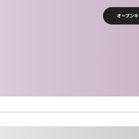
オープンキ
学校案内
SCHOOL GUIDE
教育方針・沿革・教員紹介
キャンパスライフ
CAMPUS LIFE
アイビーコレクション
募集要項
RECRUITMENT
コンテスト