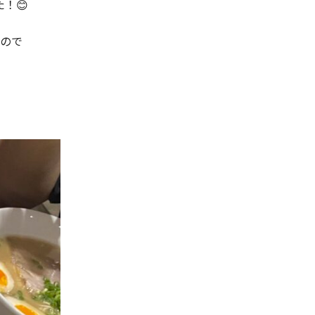
！😊
ので