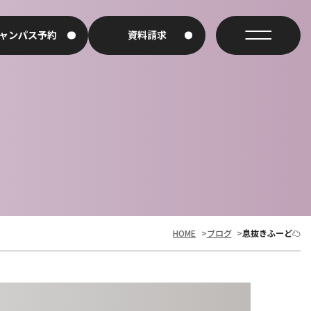
ャンパス予約
資料請求
アイビーの強み
HOME
>
ブログ
>
息抜きふーど☁
イベント・年間行事
通学スタイル