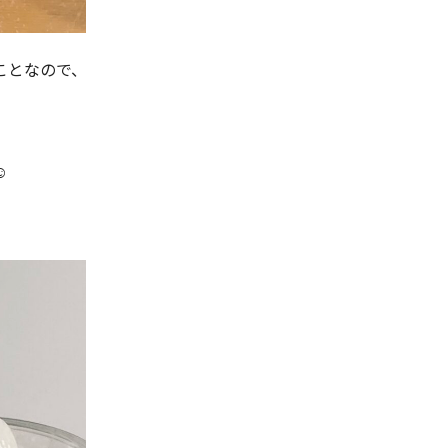
ことなので、
️