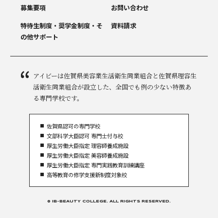
募集要項
お問い合わせ
特待生制度・奨学金制度・
そ
資料請求
の他サポート
アイビーは佐賀県美容業生活衛生同業組合と佐賀県理容生
活衛生同業組合が設立した、全国でも例の少ない特徴あ
る専門学校です。
佐賀県認可の専門学校
文部科学大臣認可 専門士付与校
厚生労働大臣指定 理容師養成施設
厚生労働大臣指定 美容師養成施設
厚生労働大臣指定 専門実践教育訓練講座
高等教育の修学支援新制度対象校
© iB-BEAUTY COLLEGE. ALL RIGHTS RESERVED.