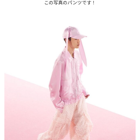
アイビーの社会人サポート
この写真のパンツです！
ニュース一覧
ブログ一覧
保護者説明会
採用情報
情報公開
オンライン相談会
プライバシーポリシー
お問い合わせ
資料請求
© iB-BEAUTY COLLEGE. ALL RIGHTS RESERVED.