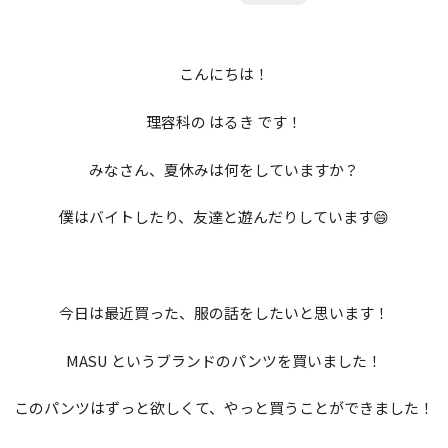
キャンパスライフ
理容科
CAMPUS LIFE
美容科
こんにちは！
就職支援
アイビーコレクション
EMPLOYMENT SUPPORT
Wライセンス
理容科の はるき です！
イベント・年間行事
募集要項
就職データ
選択授業
みなさん、夏休みは何をしていますか？
RECRUITMENT
コンテスト
就職サポート
資格
僕はバイトしたり、友達と遊んだりしています😄
特待生制度・奨学金制度・その他サポート
昼間課程
通学スタイル
ADMISSION SUPPORT
卒業生ボイス
教材
通信課程
周辺マップ
各種お申し込み
特待生制度
今日は最近買った、服の話をしたいと思います！
通信課程
VARIOUS APPLICATIONS
奨学金・教育ローン
MASU というブランドのパンツを買いました！
サロンの皆さまへ
オープンキャンパス
SALON PARTNERSHIP
修学支援新制度
このパンツはずっと欲しくて、やっと買うことができました！
iBスクール