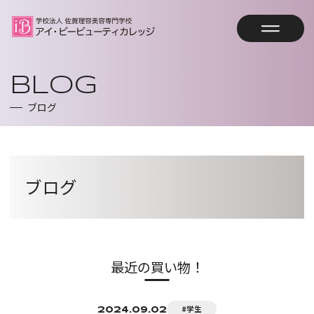
オープンキャンパス予約
BLOG
ブログ
資料請求
トップページ
ブログ
HOME
学校案内
SCHOOL GUIDE
最近の買い物！
コース案内
教育方針・沿革・教員紹介
COURSE
アイビーの強み
#学生
2024.09.02