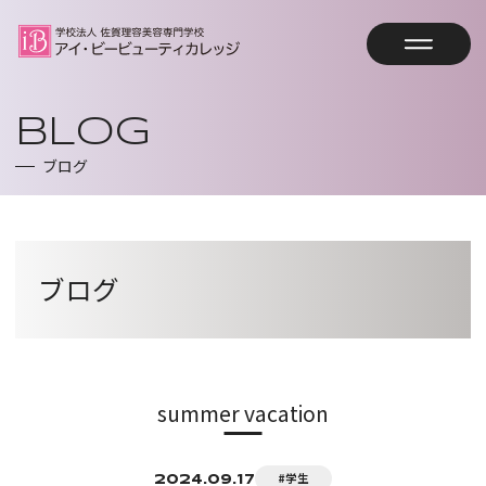
オープンキャンパス予約
BLOG
ブログ
資料請求
トップページ
ブログ
HOME
学校案内
SCHOOL GUIDE
summer vacation
コース案内
教育方針・沿革・教員紹介
COURSE
アイビーの強み
#学生
2024.09.17