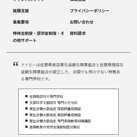
就職支援
プライバシーポリシー
募集要項
お問い合わせ
特待生制度・奨学金制度・
そ
資料請求
の他サポート
アイビーは佐賀県美容業生活衛生同業組合と佐賀県理容生
活衛生同業組合が設立した、全国でも例の少ない特徴あ
る専門学校です。
佐賀県認可の専門学校
文部科学大臣認可 専門士付与校
厚生労働大臣指定 理容師養成施設
厚生労働大臣指定 美容師養成施設
厚生労働大臣指定 専門実践教育訓練講座
高等教育の修学支援新制度対象校