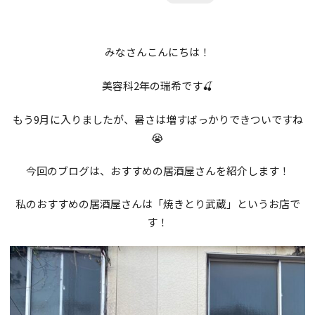
キャンパスライフ
理容科
CAMPUS LIFE
美容科
みなさんこんにちは！
就職支援
アイビーコレクション
EMPLOYMENT SUPPORT
Wライセンス
美容科2年の瑞希です🍒
イベント・年間行事
募集要項
就職データ
選択授業
もう9月に入りましたが、暑さは増すばっかりできついですね
RECRUITMENT
コンテスト
😭
就職サポート
資格
特待生制度・奨学金制度・その他サポート
昼間課程
通学スタイル
今回のブログは、おすすめの居酒屋さんを紹介します！
ADMISSION SUPPORT
卒業生ボイス
教材
通信課程
周辺マップ
私のおすすめの居酒屋さんは「焼きとり武蔵」というお店で
各種お申し込み
特待生制度
す！
通信課程
VARIOUS APPLICATIONS
奨学金・教育ローン
サロンの皆さまへ
オープンキャンパス
SALON PARTNERSHIP
修学支援新制度
iBスクール