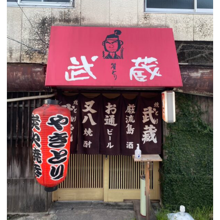
アイビーの社会人サポート
ニュース一覧
ブログ一覧
保護者説明会
採用情報
情報公開
オンライン相談会
プライバシーポリシー
お問い合わせ
資料請求
© iB-BEAUTY COLLEGE. ALL RIGHTS RESERVED.