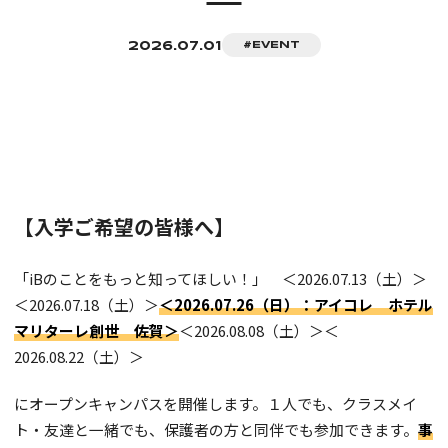
キャンパスライフ
理容科
CAMPUS LIFE
#EVENT
2026.07.01
美容科
就職支援
アイビーコレクション
EMPLOYMENT SUPPORT
Wライセンス
イベント・年間行事
募集要項
就職データ
選択授業
RECRUITMENT
コンテスト
就職サポート
資格
【入学ご希望の皆様へ】
特待生制度・奨学金制度・その他サポート
昼間課程
通学スタイル
ADMISSION SUPPORT
卒業生ボイス
教材
「iBのことをもっと知ってほしい！」 ＜2026.07.13（土）＞
通信課程
周辺マップ
各種お申し込み
特待生制度
＜2026.07.18（土）＞
＜2026.07.26（日）：アイコレ ホテル
通信課程
VARIOUS APPLICATIONS
マリターレ創世 佐賀＞
＜2026.08.08（土）＞＜
奨学金・教育ローン
2026.08.22（土）＞
サロンの皆さまへ
オープンキャンパス
SALON PARTNERSHIP
にオープンキャンパスを開催します。１人でも、クラスメイ
修学支援新制度
iBスクール
ト・友達と一緒でも、保護者の方と同伴でも参加できます。
事