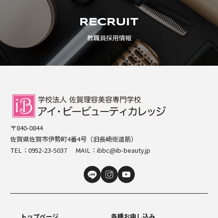
RECRUIT
教職員採用情報
〒840-0844
佐賀県佐賀市伊勢町4番4号（旧長崎街道筋）
TEL：
0952-23-5037
MAIL：
ibbc@ib-beauty.jp
トップページ
各種お申し込み