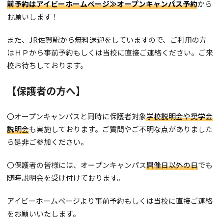
前予約はアイビーホームページ≫オープンキャンパ
ス予約
から
アイビーの社会人サポート
ニュース一覧
ブログ一覧
保護者説明会
お願いします！
採用情報
情報公開
また、JR佐賀駅から無料送迎をしていますので、ご利用の方
オンライン相談会
プライバシーポリシー
お問い合わせ
はＨＰから事前予約もしくは当校に直接ご連絡ください。ご来
資料請求
校お待ちしております。
【保護者の方へ】
© iB-BEAUTY COLLEGE. ALL RIGHTS RESERVED.
〇オープンキャンパスと同時に保護者対象
学校説明会や奨学金
説明会
も実施しております。ご質問やご不明な点がありました
ら是非ご参加ください。
〇保護者の皆様には、オープンキャンパス
開催日以外の日
でも
随時説明会を受け付けております。
アイビーホームページより事前予約もしくは当校に直接ご連絡
をお願いいたします。