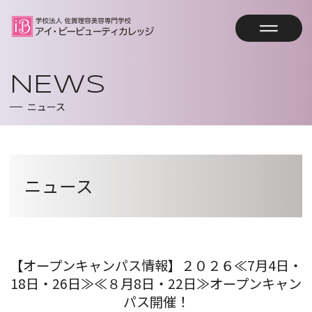
オープンキャンパス予約
NEWS
ニュース
資料請求
トップページ
ニュース
HOME
学校案内
SCHOOL GUIDE
【オープンキャンパス情報】２０２６≪7月4日・
コース案内
教育方針・沿革・教員紹介
18日・26日≫≪８月8日・22日≫オープンキャン
COURSE
パス開催！
アイビーの強み