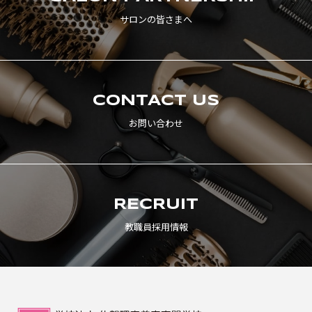
アイビーの社会人サポート
ニュース一覧
ブログ一覧
サロンの皆さまへ
保護者説明会
採用情報
情報公開
オンライン相談会
プライバシーポリシー
お問い合わせ
資料請求
CONTACT US
お問い合わせ
© iB-BEAUTY COLLEGE. ALL RIGHTS RESERVED.
RECRUIT
教職員採用情報