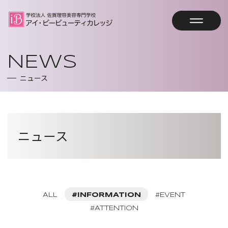
オープンキャンパス予約
NEWS
ニュース
資料請求
トップページ
ニュース
HOME
学校案内
SCHOOL GUIDE
コース案内
教育方針・沿革・教員紹介
ALL
#INFORMATION
#EVENT
COURSE
#ATTENTION
アイビーの強み