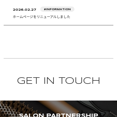
キャンパスライフ
理容科
CAMPUS LIFE
2026.02.27
#INFORMATION
美容科
ホームページをリニューアルしました
就職支援
アイビーコレクション
EMPLOYMENT SUPPORT
Wライセンス
イベント・年間行事
募集要項
就職データ
選択授業
RECRUITMENT
コンテスト
就職サポート
資格
特待生制度・奨学金制度・その他サポート
昼間課程
通学スタイル
ADMISSION SUPPORT
卒業生ボイス
教材
通信課程
周辺マップ
各種お申し込み
特待生制度
GET IN TOUCH
通信課程
VARIOUS APPLICATIONS
奨学金・教育ローン
サロンの皆さまへ
オープンキャンパス
SALON PARTNERSHIP
修学支援新制度
iBスクール
SALON
PARTNERSHIP